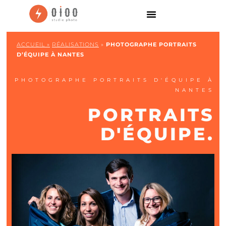
ACCUEIL »
RÉALISATIONS
»
PHOTOGRAPHE PORTRAITS
D’ÉQUIPE À NANTES
PHOTOGRAPHE PORTRAITS D'ÉQUIPE À
NANTES
PORTRAITS
D'ÉQUIPE.
Photographe portraits d’équipe À nantes