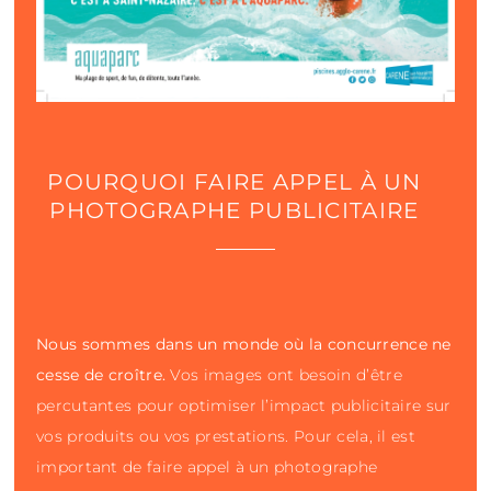
POURQUOI FAIRE APPEL À UN
PHOTOGRAPHE PUBLICITAIRE
Nous sommes dans un monde où la concurrence ne
cesse de croître.
Vos images ont besoin d’être
percutantes pour optimiser l’impact publicitaire sur
vos produits ou vos prestations. Pour cela, il est
important de faire appel à un photographe